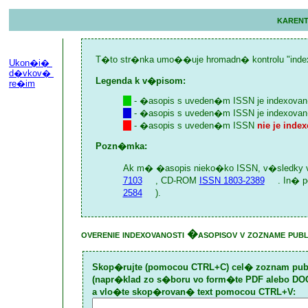
karen
T�to str�nka umo��uje hromadn� kontrolu "index
Ukon�i� 
d�vkov� 
Legenda k v�pisom:
re�im
- �asopis s uveden�m ISSN je indexova
- �asopis s uveden�m ISSN je indexov
- �asopis s uveden�m ISSN
nie je inde
Pozn�mka:
Ak m� �asopis nieko�ko ISSN, v�sledky
7103
, CD-ROM
ISSN 1803-2389
. In� 
2584
).
overenie indexovanosti �asopisov v zozname pub
Skop�rujte (pomocou CTRL+C) cel� zoznam pu
(napr�klad zo s�boru vo form�te PDF alebo DOC
a vlo�te skop�rovan� text pomocou CTRL+V: