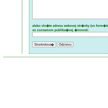
alebo vlo�te adresu webovej str�nky (vo form�t
so zoznamom publika�nej �innosti: